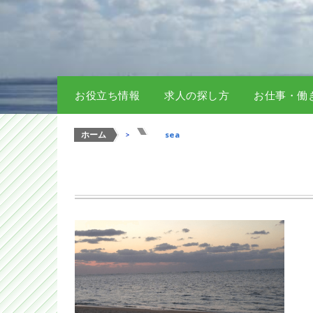
お役立ち情報
求人の探し方
お仕事・働
ホーム
>
>
sea