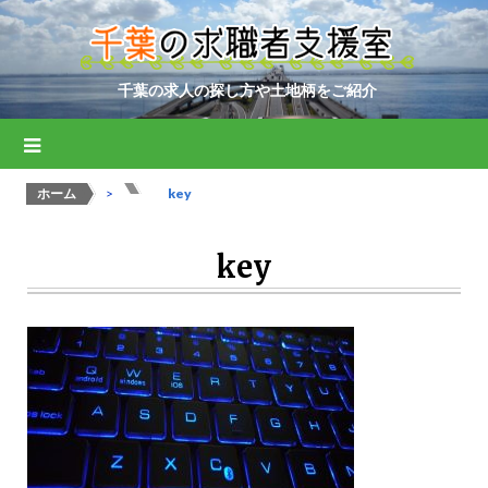
千葉の求人の探し方や土地柄をご紹介
ホーム
>
>
key
key